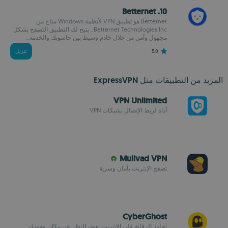
10. Betternet
Betternet هو تطبيق VPN لأنظمة Windows متاح من
Betternet Technologies Inc.. يتيح لك التطبيق التصفح بشكل
مجهول وآمن من خلال خادم وسيط بين حاسوبك والخدمة...
5.0
تنزيل
المزيد من التطبيقات مثل ExpressVPN
VPN Unlimited
أداة لربط الإتصال بشبكات VPN
Mullvad VPN
تصفح الإنترنت بأمان وسرية
CyberGhost
تجاوز الرقابة على الإنترنت بغض النظر عن مكان وجودك