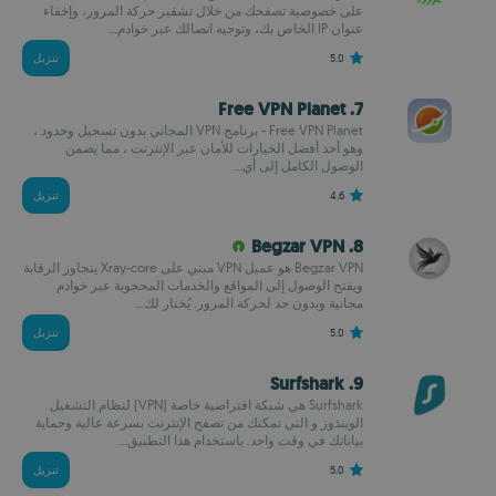
على خصوصية تصفحك من خلال تشفير حركة المرور، وإخفاء
عنوان IP الخاص بك، وتوجيه اتصالك عبر خوادم...
5.0
تنزيل
7. Free VPN Planet
Free VPN Planet - برنامج VPN المجاني بدون تسجيل وحدود ،
وهو أحد أفضل الخيارات للأمان عبر الإنترنت ، مما يضمن
الوصول الكامل إلى أي...
4.6
تنزيل
8. Begzar VPN
Begzar VPN هو عميل VPN مبني على Xray-core يتجاوز الرقابة
ويفتح الوصول إلى المواقع والخدمات المحجوبة عبر خوادم
مجانية وبدون حد لحركة المرور. يُختار لك...
5.0
تنزيل
9. Surfshark
Surfshark هي شبكة افتراضية خاصة (VPN) لنظام التشغيل
الوينذوز و التي تمكنك من تصفح الإنترنت بسرعة عالية وحماية
بياناتك في وقت واحد. باستخدام هذا التطبيق...
5.0
تنزيل