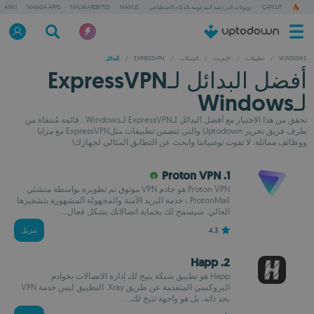
CAPCUT
روبوتات الدردشة المدعومة بالذكاء الاصطناعي
MANUS
MALWAREBYTES
MANGA APPS
ANKI
WINDOWS
/
تطبيقات
/
الإنترنت
/
الشبكات
/
EXPRESSVPN
/
البدائل
أفضل البدائل لـExpressVPN
لـWindows
تحقق من هذا الاختيار مع أفضل البدائل لـExpressVPN لـWindows . قائمة مُنتقاة من
طرف فريق تحرير Uptodown والتي تتضمن تطبيقات مثلExpressVPN مع مزايا
ووظائف مماثلة. لا تفوت توصياتنا وابحث عن التطابق المثالي لجهازك!
1. Proton VPN
Proton VPN هو خادم VPN موثوق تم تطويره بواسطة منشئي
ProtonMail ، خدمة البريد الآمنة والمجهولة المشهورة بتشفيرها
العالي. سيسمح لك بحماية اتصالاتك بشكل فعال...
4.3
تنزيل
2. Happ
Happ هو تطبيق شبكة يتيح لك إدارة الاتصالات بخوادم
البروكسي المتقدمة عن طريق Xray. التطبيق ليس خدمة VPN
بحد ذاته، بل هو واجهة تتيح لك...