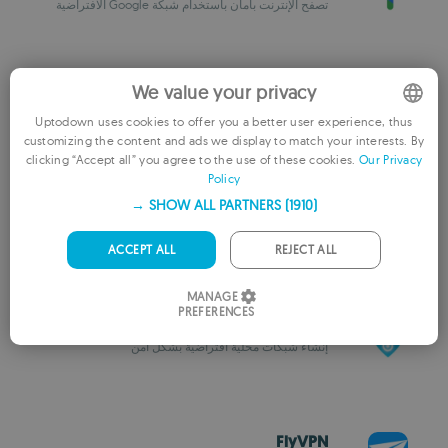
تصفح الإنترنت بأمان باستخدام شبكة Google الافتراضية
We value your privacy
Ivacy VPN
عميل VPN قوي لنظام ويندوز
Uptodown uses cookies to offer you a better user experience, thus
customizing the content and ads we display to match your interests. By
ENGLISH
clicking “Accept all” you agree to the use of these cookies.
Our Privacy
Policy
FRENCH
SHOW ALL PARTNERS
(1910) →
Throne (Nekoray)
GERMAN
تطبيق بروكسي عالمي شامل لنظام Windows
PORTUGUESE
ACCEPT ALL
REJECT ALL
ITALIAN
MANAGE
PREFERENCES
SPANISH
Radmin VPN
إنشاء شبكات محلية افتراضية بشكل آمن
ROMANIAN
FlyVPN