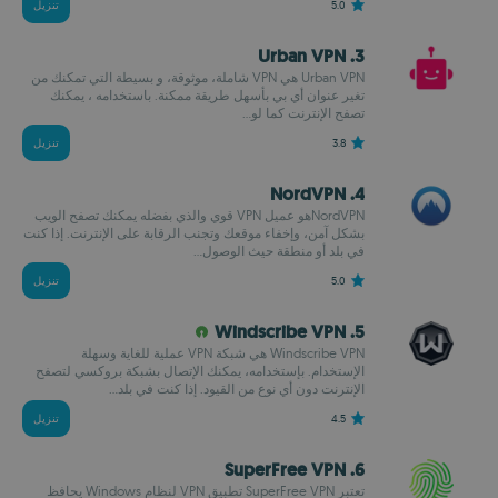
5.0
تنزيل
3. Urban VPN
Urban VPN هي VPN شاملة، موثوقة، و بسيطة التي تمكنك من
تغير عنوان أي بي بأسهل طريقة ممكنة. باستخدامه ، يمكنك
تصفح الإنترنت كما لو...
3.8
تنزيل
4. NordVPN
NordVPNهو عميل VPN قوي والذي بفضله يمكنك تصفح الويب
بشكل آمن، وإخفاء موقعك وتجنب الرقابة على الإنترنت. إذا كنت
في بلد أو منطقة حيث الوصول...
5.0
تنزيل
5. Windscribe VPN
Windscribe VPN هي شبكة VPN عملية للغاية وسهلة
الإستخدام. بإستخدامه، يمكنك الإتصال بشبكة بروكسي لتصفح
الإنترنت دون أي نوع من القيود. إذا كنت في بلد...
4.5
تنزيل
6. SuperFree VPN
تعتبر SuperFree VPN تطبيق VPN لنظام Windows يحافظ